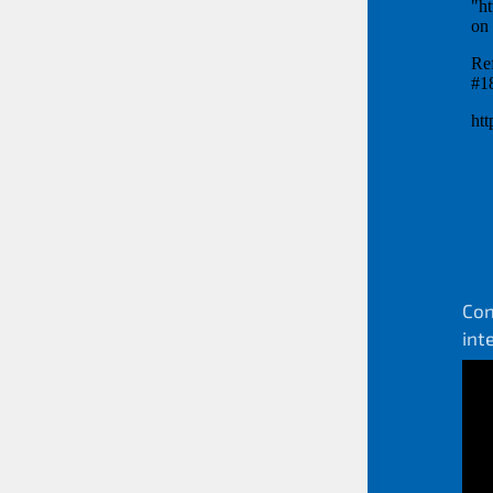
Con
int