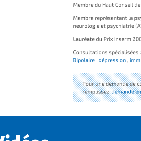
Membre du Haut Conseil de l
Membre représentant la psyc
neurologie et psychiatrie (
Lauréate du Prix Inserm 20
Consultations spécialisées 
Bipolaire
,
dépression
,
immu
Pour une demande de co
remplissez
demande en