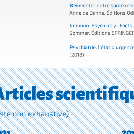
Réinventer notre santé men
Anne de Danne, Éditions Odi
Immuno-Psychiatry : Facts
Sommer, Éditions SPRINGER
Psychiatrie: l'état d'urgenc
(2018)
Articles scientifiq
iste non exhaustive)
021
20