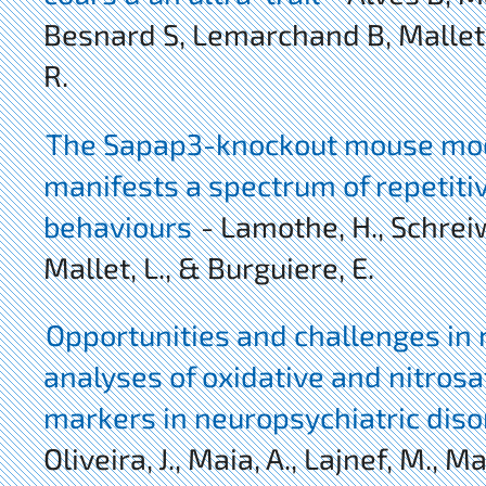
Besnard S, Lemarchand B, Mallet 
R.
The Sapap3-knockout mouse mo
manifests a spectrum of repetiti
behaviours
- Lamothe, H., Schreiw
Mallet, L., & Burguiere, E.
Opportunities and challenges in
analyses of oxidative and nitrosa
markers in neuropsychiatric dis
Oliveira, J., Maia, A., Lajnef, M., Mal