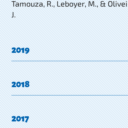
Tamouza, R., Leboyer, M., & Olive
J.
2019
2018
2017